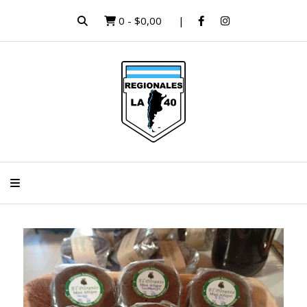
0
-
$0,00