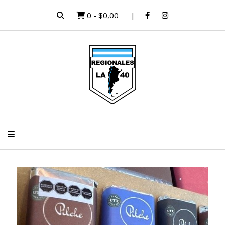
0
-
$0,00