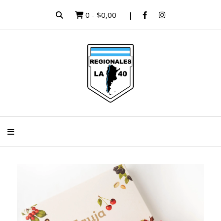
0
-
$0,00