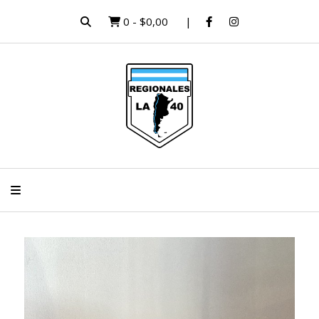
0
-
$0,00