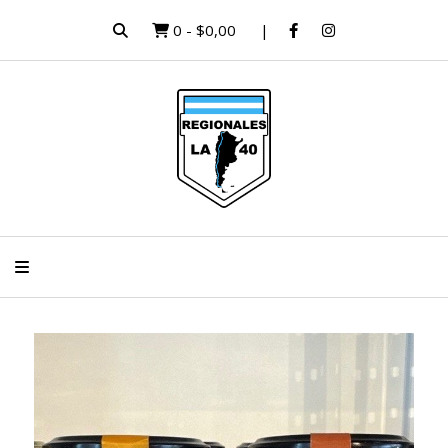
0
-
$0,00