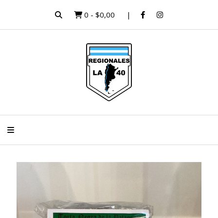
0
-
$0,00