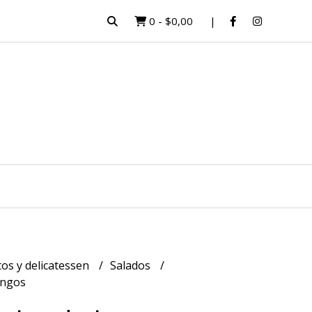
0
-
$0,00
os y delicatessen
Salados
ongos