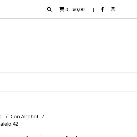
0
-
$0,00
s
Con Alcohol
alelo 42