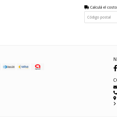
Calculá el costo
N
C