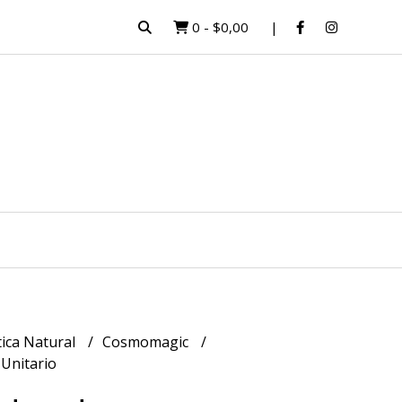
0
-
$0,00
ica Natural
Cosmomagic
Unitario