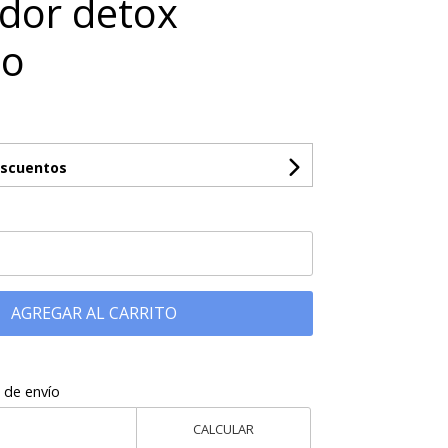
dor detox
io
escuentos
AGREGAR AL CARRITO
 de envío
CALCULAR