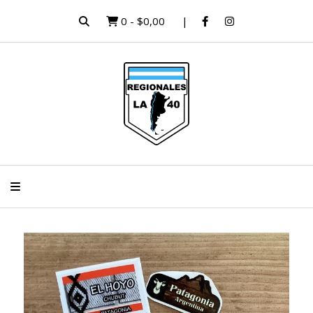
0
-
$0,00