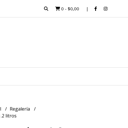
0
-
$0,00
l
Regalería
2 litros