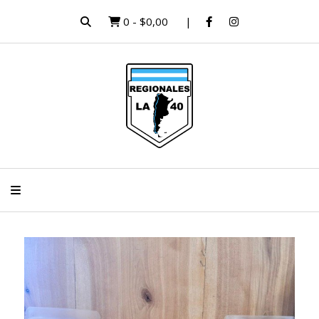
0
-
$0,00