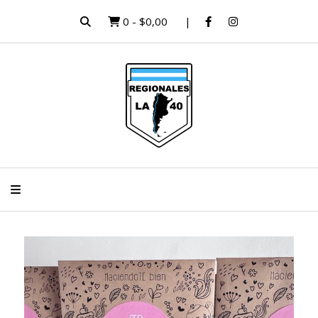
0
-
$0,00