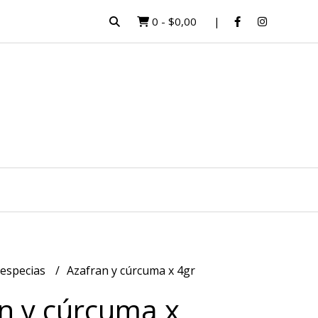
0
-
$0,00
 especias
Azafran y cúrcuma x 4gr
n y cúrcuma x